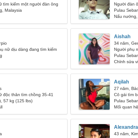
ữ tìm kiếm một người đàn ông
Người đàn 
g, Malaysia
24-32
Pulau Seba
Nấu nướng,
Aishah
rpio
34 năm, Ge
hụ nữ dịu dàng đang tìm kiếm
Người phụ n
hư bạn
g
Pulau Seban
Chỉnh sửa vi
Aqilah
s
27 năm, Bảo
ữ độc thân tìm chồng 35-41
Cô gái tìm b
, 57 kg (125 lbs)
Pulau Seba
ll
Mối quan hệ
Alexandra
a
43 năm, Ki