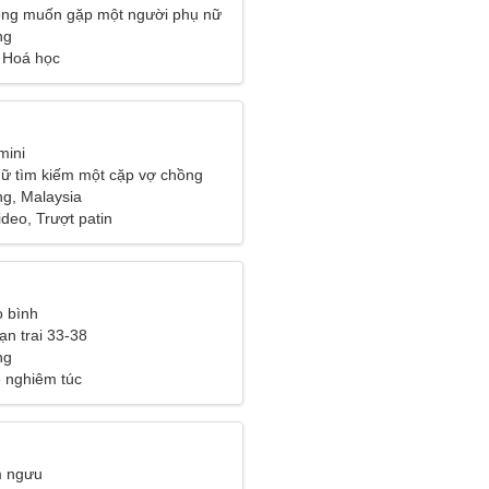
ông muốn gặp một người phụ nữ
ng
 Hoá học
mini
ữ tìm kiếm một cặp vợ chồng
g, Malaysia
deo, Trượt patin
 bình
ạn trai 33-38
ng
 nghiêm túc
m ngưu