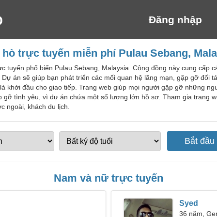
Đăng nhập
 hò trực tuyến miễn phí Pulau Sebang, Mala
rực tuyến phổ biến Pulau Sebang, Malaysia. Cộng đồng này cung cấp c
. Dự án sẽ giúp bạn phát triển các mối quan hệ lãng mạn, gặp gỡ đối tá
là khởi đầu cho giao tiếp. Trang web giúp mọi người gặp gỡ những ng
p gỡ tình yêu, vì dự án chứa một số lượng lớn hồ sơ. Tham gia trang
 ngoài, khách du lịch.
Nam và nữ trực tuyến
Syed
36 năm, Ge