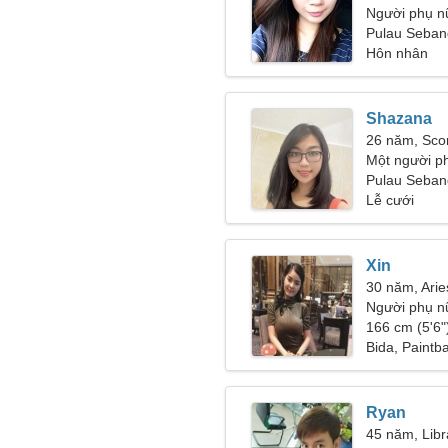
Người phụ n
Pulau Seban
Hôn nhân
Shazana
26 năm, Sco
Một người p
một người n
Pulau Seban
Lễ cưới
Xin
30 năm, Arie
Người phụ n
166 cm (5'6")
Bida, Paintba
Ryan
45 năm, Libr