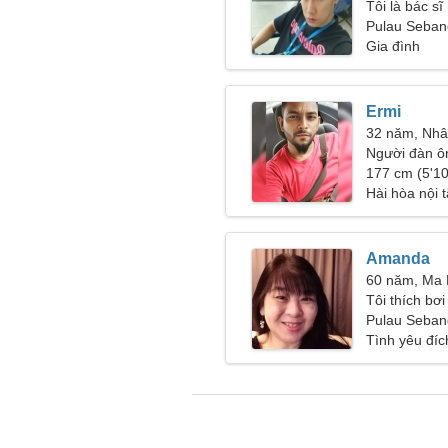
Tôi là bác sĩ
nữ vui vẻ
Pulau Seban
Gia đình
Ermi
32 năm, Nh
Người đàn ôn
177 cm (5'10
Hài hòa nội 
Amanda
60 năm, Ma 
Tôi thích bơ
Pulau Seban
Tình yêu đíc