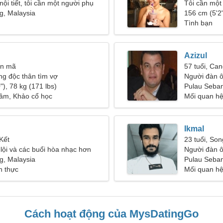
 nội tiết, tôi cần một người phụ
Tôi cần một 
g, Malaysia
tuyết
156 cm (5'2"
Tình bạn
Azizul
ân mã
57 tuổi, Can
g độc thân tìm vợ
Người đàn ô
"), 78 kg (171 lbs)
50-52
Pulau Seba
tâm, Khảo cổ học
Mối quan h
Ikmal
Kết
23 tuổi, So
i lội và các buổi hòa nhạc hơn
Người đàn ô
g, Malaysia
24-29
Pulau Seban
h thực
Mối quan hệ
Cách hoạt động của MysDatingGo