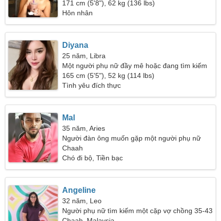
hảo
171 cm (5'8"), 62 kg (136 lbs)
Hôn nhân
Diyana
25 năm, Libra
Một người phụ nữ đầy mê hoặc đang tìm kiếm
một mối quan hệ nồng nàn
165 cm (5'5"), 52 kg (114 lbs)
Tình yêu đích thực
Mal
35 năm, Aries
Người đàn ông muốn gặp một người phụ nữ
Chaah
Chó đi bộ, Tiền bạc
Angeline
32 năm, Leo
Người phụ nữ tìm kiếm một cặp vợ chồng 35-43
Chaah, Malaysia