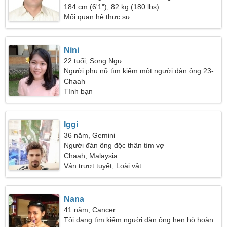
người phụ nữ thân thiện
184 cm (6'1"), 82 kg (180 lbs)
Mối quan hệ thực sự
Nini
22 tuổi, Song Ngư
Người phụ nữ tìm kiếm một người đàn ông 23-
33
Chaah
Tình bạn
Iggi
36 năm, Gemini
Người đàn ông độc thân tìm vợ
Chaah, Malaysia
Ván trượt tuyết, Loài vật
Nana
41 năm, Cancer
Tôi đang tìm kiếm người đàn ông hẹn hò hoàn