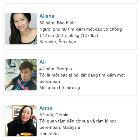
Alisha
30 năm, Bảo bình
Người phụ nữ tìm kiếm một cặp vợ chồng
172 cm (5'8"), 58 kg (127 lbs)
Karaoke, Âm nhạc
Ali
41 năm, Scorpio
Tôi là một bác sĩ nội tiết đang tìm kiếm một
người phụ nữ hóm hỉnh
Seremban
Mối quan hệ thực sự
Anna
57 tuổi, Gemini
Tôi quan tâm đến cờ vua và tâm lý học
Seremban, Malaysia
Hôn nhân