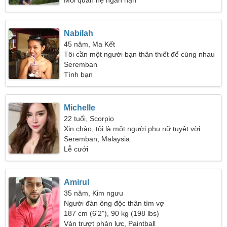
Mối quan hệ ngắn hạn
Nabilah
45 năm, Ma Kết
Tôi cần một người bạn thân thiết để cùng nhau
bước đi
Seremban
Tình bạn
Michelle
22 tuổi, Scorpio
Xin chào, tôi là một người phụ nữ tuyệt vời
Seremban, Malaysia
Lễ cưới
Amirul
35 năm, Kim ngưu
Người đàn ông độc thân tìm vợ
187 cm (6'2"), 90 kg (198 lbs)
Ván trượt phản lực, Paintball